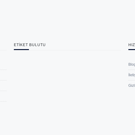
ETIKET BULUTU
HI
Blo
İlet
Gizl