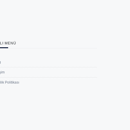
ZLI MENÜ
g
işim
ilik Politikası