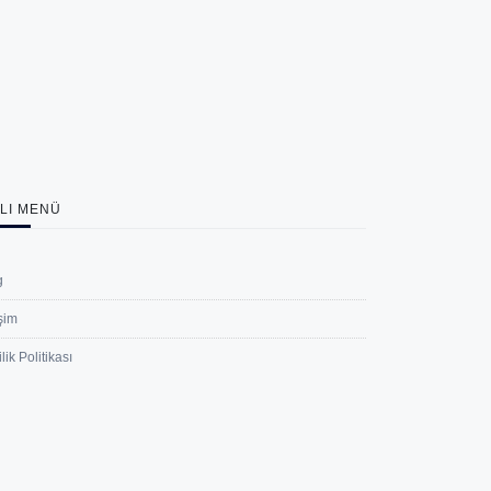
ZLI MENÜ
g
işim
ilik Politikası