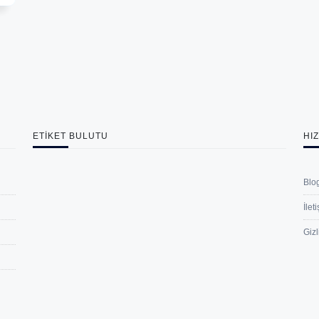
ETIKET BULUTU
HI
Blo
İlet
Gizl